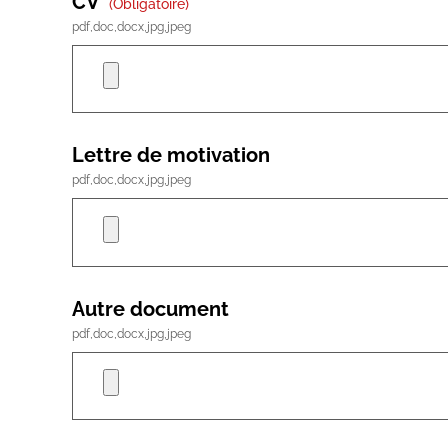
CV
(obligatoire)
pdf,doc,docx,jpg,jpeg
Lettre de motivation
pdf,doc,docx,jpg,jpeg
Autre document
pdf,doc,docx,jpg,jpeg